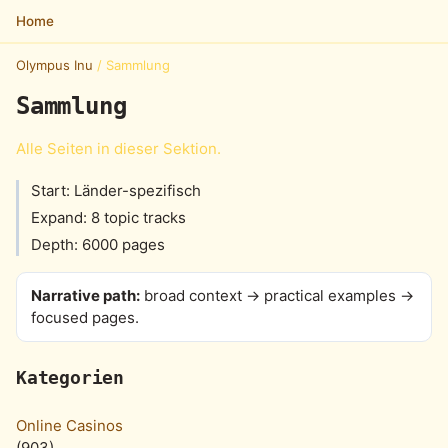
Home
Olympus Inu
/
Sammlung
Sammlung
Alle Seiten in dieser Sektion.
Start: Länder-spezifisch
Expand: 8 topic tracks
Depth: 6000 pages
Narrative path:
broad context → practical examples →
focused pages.
Kategorien
Online Casinos
(903)